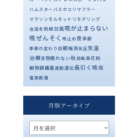
ハムスター
バス
ホコリ
マフラー
マラソン
モルモット
リモデリング
咳が止まらない
台風
前線
会話
冬
咳ぜんそく
夜
季節
咳止め
気温
朝
梅雨
季節の変わり目
気圧
治療
秋
熱
眠れない
花粉
涙
自転車
長引く咳
解熱鎮痛薬
雨
遺伝
運動
電車
飲酒
月別アーカイブ