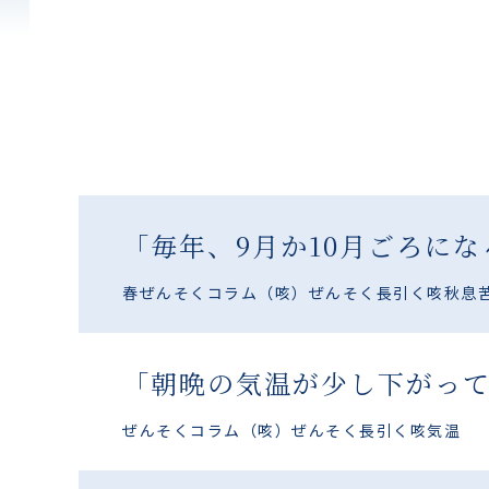
「毎年、9月か10月ごろに
春
ぜんそくコラム
（咳）ぜんそく
長引く咳
秋
息
「朝晩の気温が少し下がっ
ぜんそくコラム
（咳）ぜんそく
長引く咳
気温