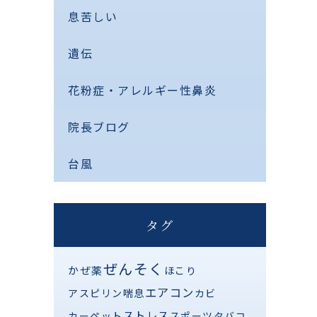
息苦しい
遺伝
花粉症・アレルギー性鼻炎
院長ブログ
台風
タグ
ぜんそく
かぜ薬
ほこり
エアコン
アスピリン喘息
カビ
ストレス
カーペット
スポーツ
タバコ