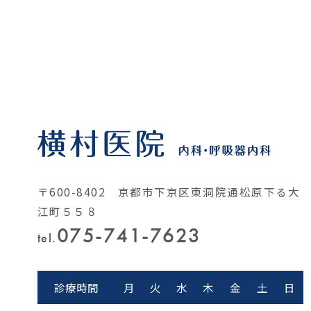
〒600-8402 京都市下京区東洞院通松原下る大
江町５５８
075-741-7623
tel.
診療時間
月
火
水
木
金
土
日