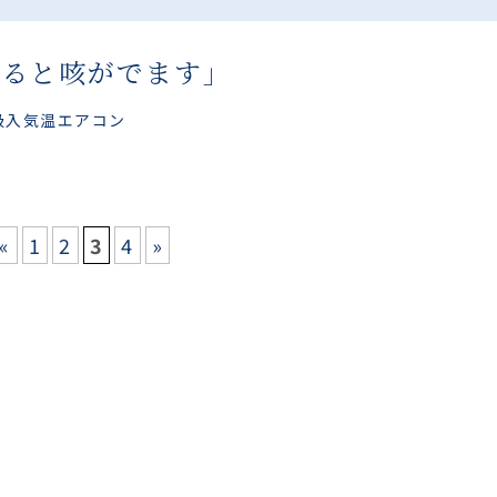
入ると咳がでます」
吸入
気温
エアコン
«
1
2
3
4
»