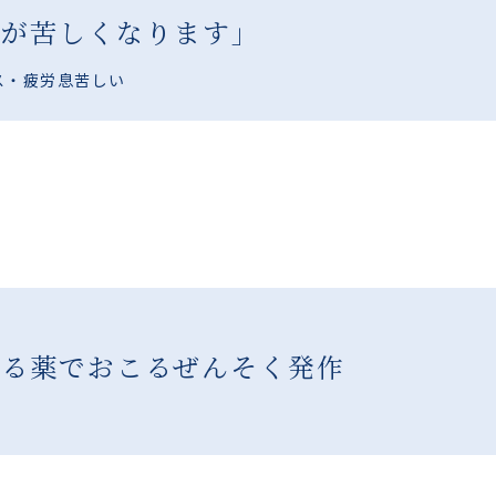
息が苦しくなります」
ス・疲労
息苦しい
」
げる薬でおこるぜんそく発作