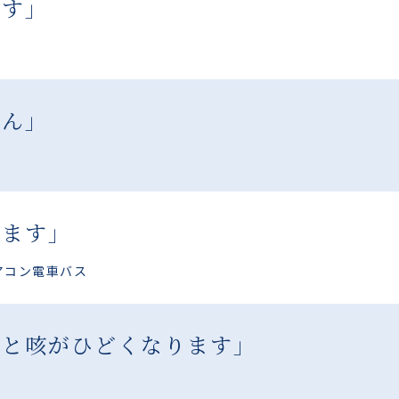
ます」
せん」
でます」
アコン
電車
バス
ると咳がひどくなります」