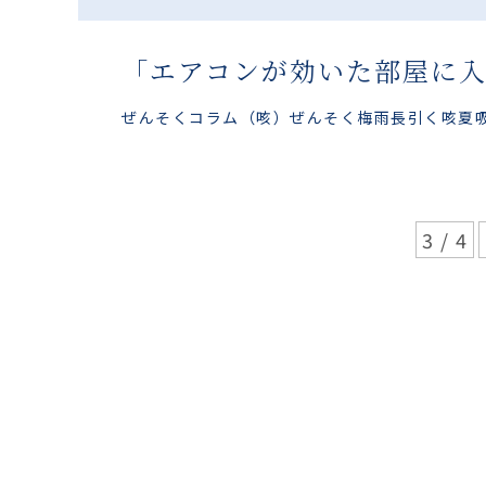
「エアコンが効いた部屋に
ぜんそくコラム
（咳）ぜんそく
梅雨
長引く咳
夏
3 / 4