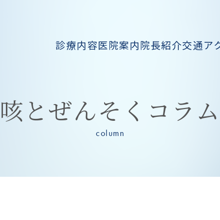
診療内容
医院案内
院長紹介
交通ア
咳とぜんそくコラ
column