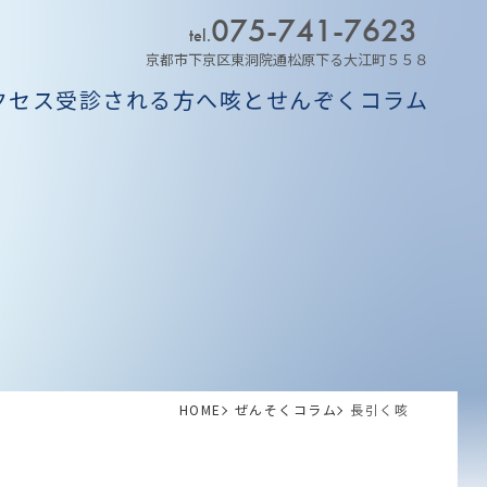
075-741-7623
tel.
京都市下京区東洞院通松原下る大江町５５８
クセス
受診される方へ
咳とせんぞくコラム
ム
HOME
ぜんそくコラム
長引く咳