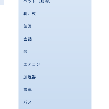
ペット（動物）
朝、夜
気温
会話
歌
エアコン
加湿器
電車
バス