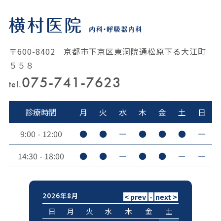
〒600-8402 京都市下京区東洞院通松原下る大江町
５５８
075-741-7623
tel.
診療時間
月
火
水
木
金
土
日
9:00 - 12:00
●
●
ー
●
●
●
ー
14:30 - 18:00
●
●
ー
●
●
ー
ー
2026年8月
日
月
火
水
木
金
土