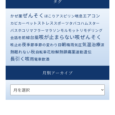
タグ
ぜんそく
エアコン
かぜ薬
ほこり
アスピリン喘息
ストレス
カビ
カーペット
スポーツ
タバコ
ハムスター
バス
ホコリ
マフラー
マラソン
モルモット
リモデリング
咳が止まらない
咳ぜんそく
台風
前線
会話
冬
夜
気温
治療
朝
季節
梅雨
咳止め
季節の変わり目
気圧
涙
秋
熱
解熱鎮痛薬
眠れない
花粉
遺伝
自転車
運動
長引く咳
雨
電車
飲酒
月別アーカイブ