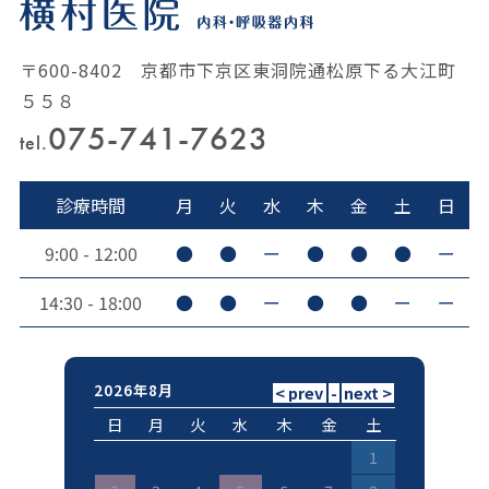
〒600-8402 京都市下京区東洞院通松原下る大江町
５５８
075-741-7623
tel.
診療時間
月
火
水
木
金
土
日
9:00 - 12:00
●
●
ー
●
●
●
ー
14:30 - 18:00
●
●
ー
●
●
ー
ー
2026年8月
日
月
火
水
木
金
土
1