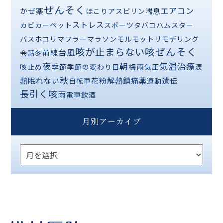
ぜんそく
エアコン
かぜ薬
ほこり
アスピリン喘息
ストレス
カビ
カーペット
スポーツ
タバコ
ハムスター
バス
ホコリ
マフラー
マラソン
モルモット
リモデリング
咳が止まらない
咳ぜんそく
台風
前線
会話
冬
夜
気温
治療
朝
季節
梅雨
咳止め
季節の変わり目
気圧
涙
秋
熱
解熱鎮痛薬
眠れない
花粉
遺伝
自転車
運動
長引く咳
雨
電車
飲酒
月別アーカイブ