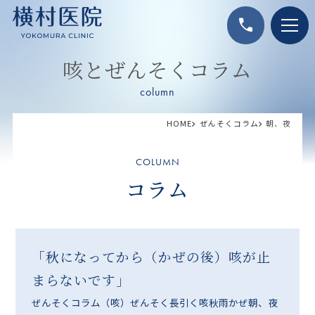
call
咳とぜんそくコラム
column
HOME
ぜんそくコラム
朝、夜
COLUMN
コラム
「秋になってから（かぜの後）咳が止
まらないです」
ぜんそくコラム
（咳）ぜんそく
長引く咳
秋
雨
かぜ
朝、夜