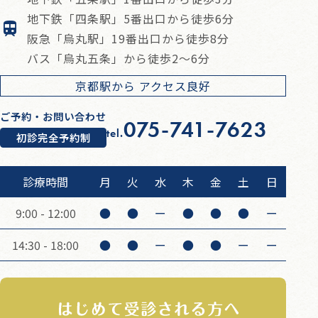
地下鉄「四条駅」5番出口から徒歩6分
阪急「烏丸駅」19番出口から徒歩8分
バス「烏丸五条」から徒歩2～6分
京都駅から
アクセス良好
ご予約・お問い合わせ
075-741-7623
tel.
初診完全予約制
診療時間
月
火
水
木
金
土
日
9:00 - 12:00
●
●
ー
●
●
●
ー
14:30 - 18:00
●
●
ー
●
●
ー
ー