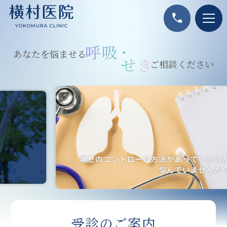
call
あなたを悩ませる
ご相談ください
受診のご案内