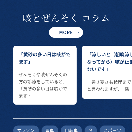
咳とぜんそく
コラム
MORE
ず
「黄砂の多い日は咳がで
「涼しいと（朝晩涼
」
ます」
なってから）咳が止
ないです」
ぜんそくや咳ぜんそくの
方の診療をしていると、
「暑さ寒さも彼岸ま
「黄砂の多い日は咳がで
と言われますが、 猛
ます…
マラソン
電車
自転車
冬
スポーツ