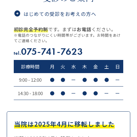
はじめての受診をお考えの方へ
初診完全予約制
です。まずは
お電話
ください。
※電話のつながりにくい時間帯がございます。お時間をあけ
てご連絡ください。
075-741-7623
tel.
診療時間
月
火
水
木
金
土
日
9:00 - 12:00
●
●
ー
●
●
●
ー
14:30 - 18:00
●
●
ー
●
●
ー
ー
当院は2025年4月に移転しました