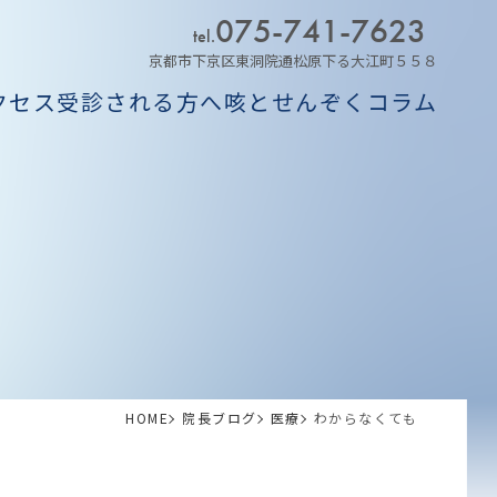
075-741-7623
tel.
京都市下京区東洞院通松原下る大江町５５８
クセス
受診される方へ
咳とせんぞくコラム
HOME
院長ブログ
医療
わからなくても