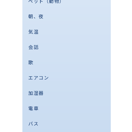
ペット（動物）
朝、夜
気温
会話
歌
エアコン
加湿器
電車
バス