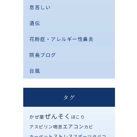
息苦しい
遺伝
花粉症・アレルギー性鼻炎
院長ブログ
台風
タグ
ぜんそく
かぜ薬
ほこり
エアコン
アスピリン喘息
カビ
ストレス
カーペット
スポーツ
タバコ