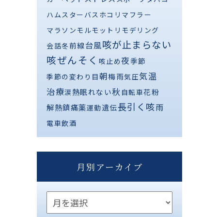
ハムスター
バス
ホコリ
マフラー
マラソン
モルモット
リモデリング
咳が止まらない
台風
前線
会話
冬
咳ぜんそく
夜
季節
咳止め
気温
朝
梅雨
季節の変わり目
気圧
治療
秋
熱
眠れない
花粉
涙
自転車
長引く咳
解熱鎮痛薬
雨
遺伝
運動
電車
飲酒
月別アーカイブ