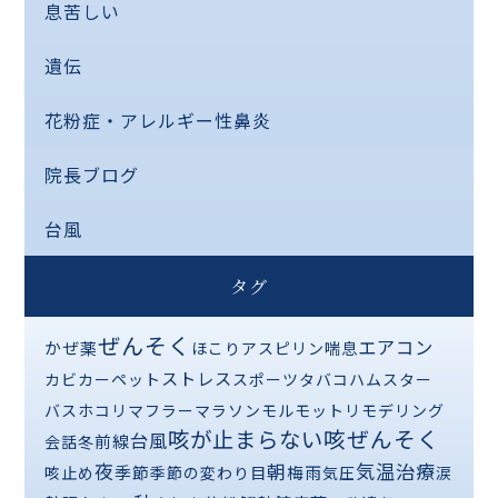
息苦しい
遺伝
花粉症・アレルギー性鼻炎
院長ブログ
台風
タグ
ぜんそく
エアコン
かぜ薬
ほこり
アスピリン喘息
ストレス
カビ
カーペット
スポーツ
タバコ
ハムスター
バス
ホコリ
マフラー
マラソン
モルモット
リモデリング
咳が止まらない
咳ぜんそく
台風
前線
会話
冬
夜
気温
治療
朝
季節
梅雨
咳止め
季節の変わり目
気圧
涙