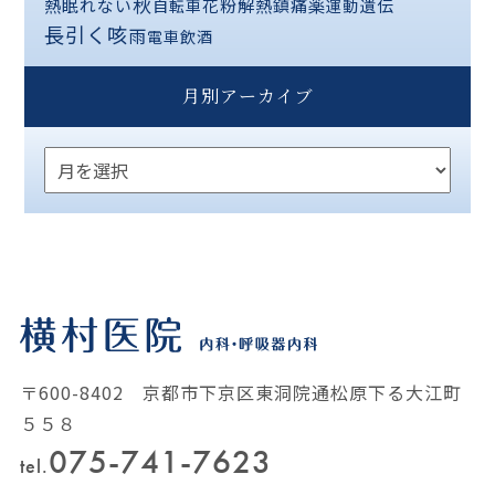
秋
熱
解熱鎮痛薬
眠れない
花粉
遺伝
自転車
運動
長引く咳
雨
電車
飲酒
月別アーカイブ
〒600-8402 京都市下京区東洞院通松原下る大江町
５５８
075-741-7623
tel.