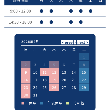
診療時間
月
火
水
木
金
土
日
9:00 - 12:00
●
●
ー
●
●
●
ー
14:30 - 18:00
●
●
ー
●
●
ー
ー
2026年8月
日
月
火
水
木
金
土
1
2
3
4
5
6
7
8
9
10
11
12
13
14
15
16
17
18
19
20
21
22
23
24
25
26
27
28
29
30
31
■
…休診
■
…午後休診
■
…その他