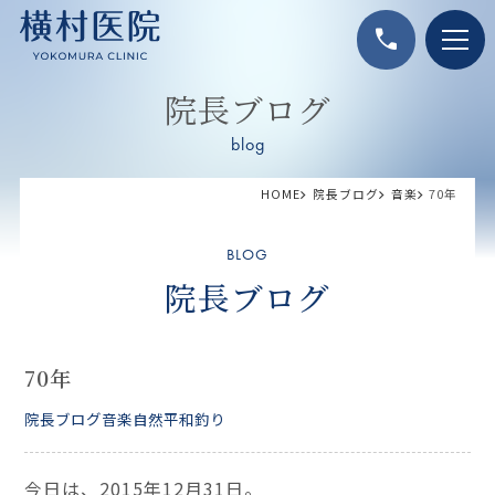
call
院長ブログ
blog
HOME
院長ブログ
音楽
70年
BLOG
院長ブログ
70年
院長ブログ
音楽
自然
平和
釣り
今日は、2015年12月31日。