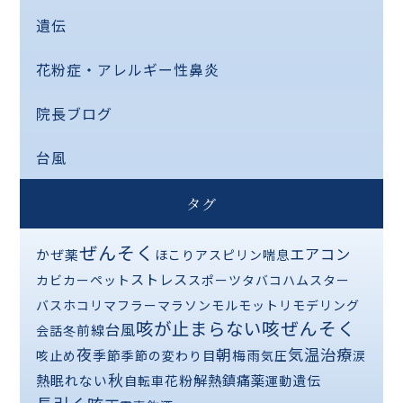
遺伝
花粉症・アレルギー性鼻炎
院長ブログ
台風
タグ
ぜんそく
エアコン
かぜ薬
ほこり
アスピリン喘息
ストレス
カビ
カーペット
スポーツ
タバコ
ハムスター
バス
ホコリ
マフラー
マラソン
モルモット
リモデリング
咳が止まらない
咳ぜんそく
台風
前線
会話
冬
夜
気温
治療
朝
季節
梅雨
咳止め
季節の変わり目
気圧
涙
秋
熱
解熱鎮痛薬
眠れない
花粉
遺伝
自転車
運動