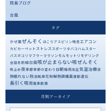
院長ブログ
台風
タグ
ぜんそく
エアコン
かぜ薬
ほこり
アスピリン喘息
ストレス
カビ
カーペット
スポーツ
タバコ
ハムスター
バス
ホコリ
マフラー
マラソン
モルモット
リモデリング
咳が止まらない
咳ぜんそく
台風
前線
会話
冬
夜
気温
治療
朝
季節
梅雨
咳止め
季節の変わり目
気圧
涙
秋
熱
解熱鎮痛薬
眠れない
花粉
遺伝
自転車
運動
長引く咳
雨
電車
飲酒
月別アーカイブ