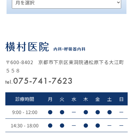
〒600-8402 京都市下京区東洞院通松原下る大江町
５５８
075-741-7623
tel.
診療時間
月
火
水
木
金
土
日
9:00 - 12:00
●
●
ー
●
●
●
ー
14:30 - 18:00
●
●
ー
●
●
ー
ー