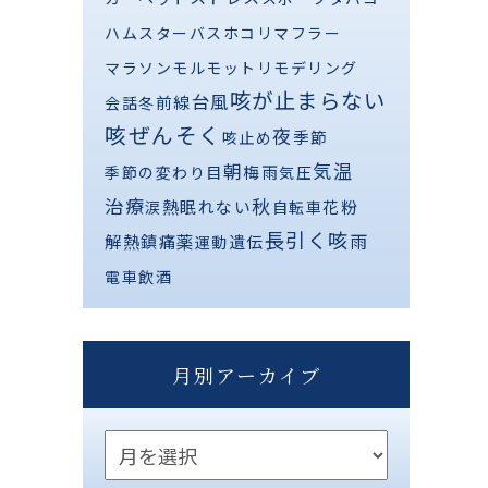
ハムスター
バス
ホコリ
マフラー
マラソン
モルモット
リモデリング
咳が止まらない
台風
前線
会話
冬
咳ぜんそく
夜
季節
咳止め
気温
朝
梅雨
季節の変わり目
気圧
治療
秋
熱
眠れない
花粉
涙
自転車
長引く咳
解熱鎮痛薬
雨
遺伝
運動
電車
飲酒
月別アーカイブ