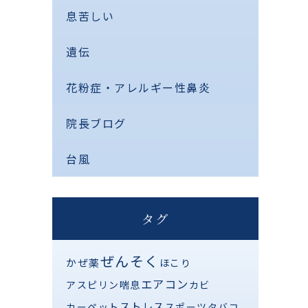
息苦しい
遺伝
花粉症・アレルギー性鼻炎
院長ブログ
台風
タグ
ぜんそく
かぜ薬
ほこり
エアコン
アスピリン喘息
カビ
ストレス
カーペット
スポーツ
タバコ