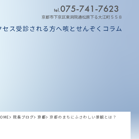
075-741-7623
tel.
京都市下京区東洞院通松原下る大江町５５８
クセス
受診される方へ
咳とせんぞくコラム
HOME
院長ブログ
京都
京都のまちにふさわしい景観とは？