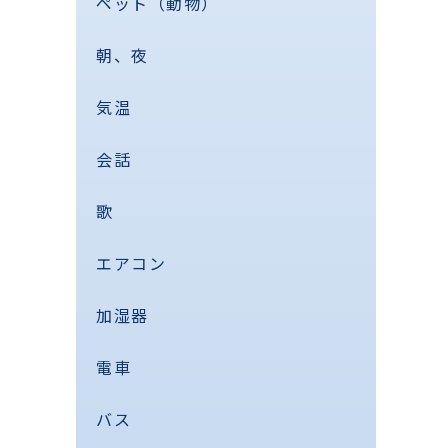
ペット（動物）
朝、夜
気温
会話
歌
エアコン
加湿器
電車
バス