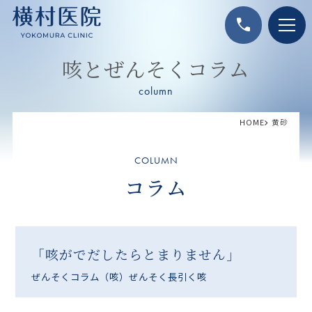
call
咳とぜんそくコラム
column
HOME
黄砂
COLUMN
コラム
「咳がでだしたらとまりません」
ぜんそくコラム
（咳）ぜんそく
長引く咳