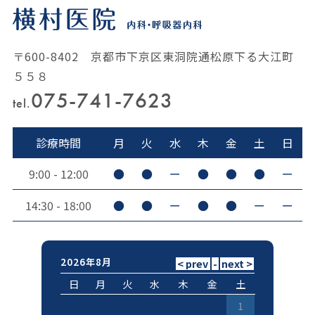
〒600-8402 京都市下京区東洞院通松原下る大江町
５５８
075-741-7623
tel.
診療時間
月
火
水
木
金
土
日
9:00 - 12:00
●
●
ー
●
●
●
ー
14:30 - 18:00
●
●
ー
●
●
ー
ー
2026年8月
日
月
火
水
木
金
土
1