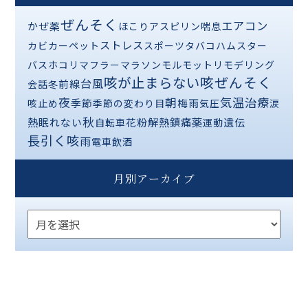
ぜんそく
エアコン
かぜ薬
ほこり
アスピリン喘息
ストレス
カビ
カーペット
スポーツ
タバコ
ハムスター
バス
ホコリ
マフラー
マラソン
モルモット
リモデリング
咳が止まらない
咳ぜんそく
台風
前線
会話
冬
夜
気温
治療
朝
季節
梅雨
咳止め
季節の変わり目
気圧
涙
秋
熱
解熱鎮痛薬
眠れない
花粉
遺伝
自転車
運動
長引く咳
雨
電車
飲酒
月別アーカイブ