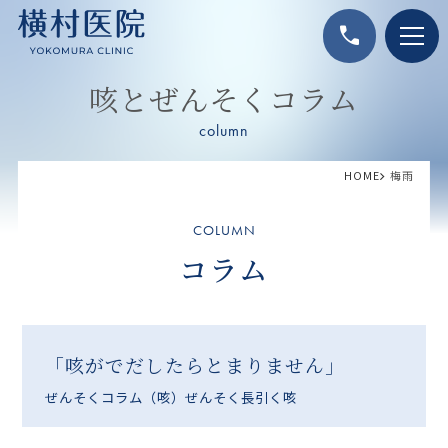
call
咳とぜんそくコラム
column
HOME
梅雨
COLUMN
コラム
「咳がでだしたらとまりません」
ぜんそくコラム
（咳）ぜんそく
長引く咳