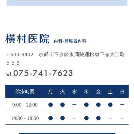
〒600-8402 京都市下京区東洞院通松原下る大江町
５５８
075-741-7623
tel.
診療時間
月
火
水
木
金
土
日
9:00 - 12:00
●
●
ー
●
●
●
ー
14:30 - 18:00
●
●
ー
●
●
ー
ー