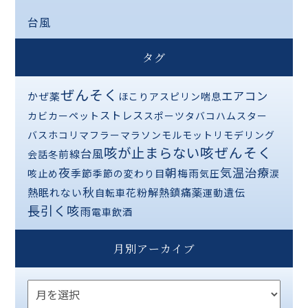
台風
タグ
ぜんそく
エアコン
かぜ薬
ほこり
アスピリン喘息
ストレス
カビ
カーペット
スポーツ
タバコ
ハムスター
バス
ホコリ
マフラー
マラソン
モルモット
リモデリング
咳が止まらない
咳ぜんそく
台風
前線
会話
冬
夜
気温
治療
朝
季節
梅雨
咳止め
季節の変わり目
気圧
涙
秋
熱
解熱鎮痛薬
眠れない
花粉
遺伝
自転車
運動
長引く咳
雨
電車
飲酒
月別アーカイブ