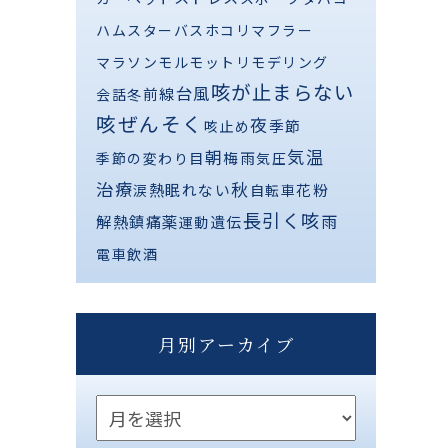
ハムスター
バス
ホコリ
マフラー
マラソン
モルモット
リモデリング
咳が止まらない
台風
前線
会話
冬
咳ぜんそく
夜
季節
咳止め
気温
朝
梅雨
季節の変わり目
気圧
治療
秋
熱
眠れない
花粉
涙
自転車
長引く咳
解熱鎮痛薬
雨
遺伝
運動
電車
飲酒
月別アーカイブ