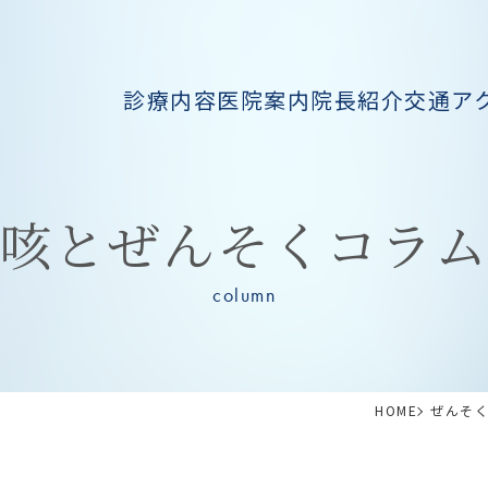
診療内容
医院案内
院長紹介
交通ア
咳とぜんそくコラ
column
HOME
ぜんそ