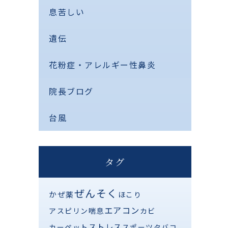
息苦しい
遺伝
花粉症・アレルギー性鼻炎
院長ブログ
台風
タグ
ぜんそく
かぜ薬
ほこり
エアコン
アスピリン喘息
カビ
ストレス
カーペット
スポーツ
タバコ