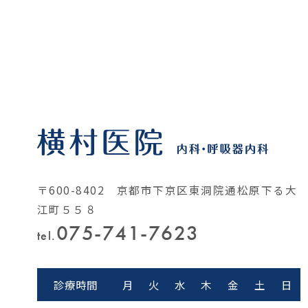
〒600-8402 京都市下京区東洞院通松原下る大
江町５５８
075-741-7623
tel.
診療時間
月
火
水
木
金
土
日