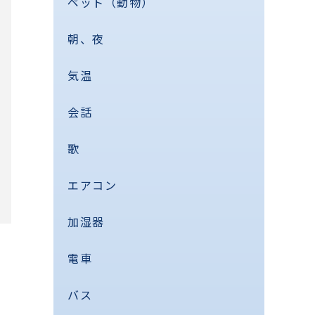
ペット（動物）
朝、夜
気温
会話
歌
エアコン
加湿器
電車
バス