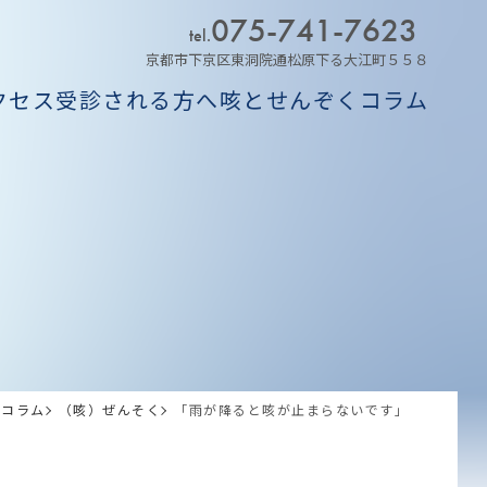
075-741-7623
tel.
京都市下京区東洞院通松原下る大江町５５８
クセス
受診される方へ
咳とせんぞくコラム
ム
くコラム
（咳）ぜんそく
「雨が降ると咳が止まらないです」