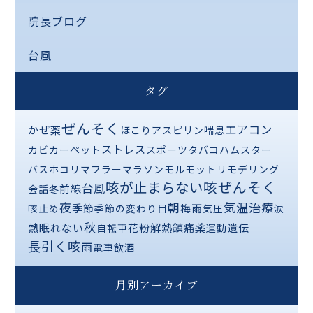
院長ブログ
台風
タグ
ぜんそく
エアコン
かぜ薬
ほこり
アスピリン喘息
ストレス
カビ
カーペット
スポーツ
タバコ
ハムスター
バス
ホコリ
マフラー
マラソン
モルモット
リモデリング
咳が止まらない
咳ぜんそく
台風
前線
会話
冬
夜
気温
治療
朝
季節
梅雨
咳止め
季節の変わり目
気圧
涙
秋
熱
解熱鎮痛薬
眠れない
花粉
遺伝
自転車
運動
長引く咳
雨
電車
飲酒
月別アーカイブ