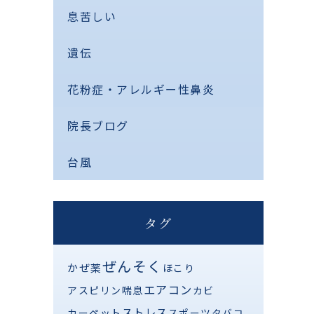
息苦しい
遺伝
花粉症・アレルギー性鼻炎
院長ブログ
台風
タグ
ぜんそく
かぜ薬
ほこり
エアコン
アスピリン喘息
カビ
ストレス
カーペット
スポーツ
タバコ