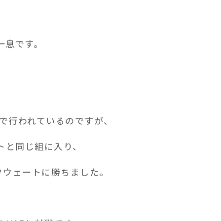
一息です。
AEで行われているのですが、
トと同じ組に入り、
クウェートに勝ちました。