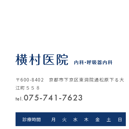
〒600-8402 京都市下京区東洞院通松原下る大
江町５５８
075-741-7623
tel.
診療時間
月
火
水
木
金
土
日