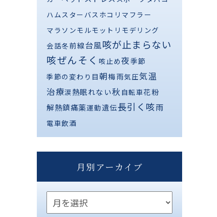
ハムスター
バス
ホコリ
マフラー
マラソン
モルモット
リモデリング
咳が止まらない
台風
前線
会話
冬
咳ぜんそく
夜
季節
咳止め
気温
朝
梅雨
季節の変わり目
気圧
治療
秋
熱
眠れない
花粉
涙
自転車
長引く咳
解熱鎮痛薬
雨
遺伝
運動
電車
飲酒
月別アーカイブ