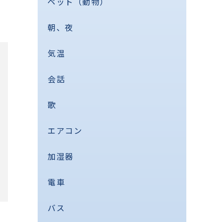
ペット（動物）
朝、夜
気温
会話
歌
エアコン
加湿器
電車
バス