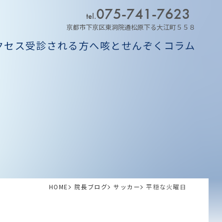
075-741-7623
tel.
京都市下京区東洞院通松原下る大江町５５８
クセス
受診される方へ
咳とせんぞくコラム
HOME
院長ブログ
サッカー
平穏な火曜日