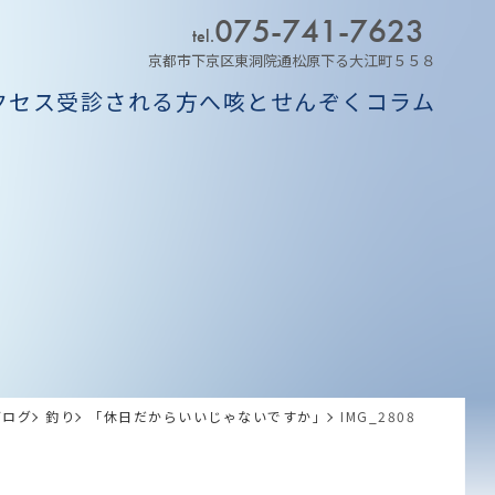
075-741-7623
tel.
京都市下京区東洞院通松原下る大江町５５８
クセス
受診される方へ
咳とせんぞくコラム
ム
ブログ
釣り
「休日だからいいじゃないですか」
IMG_2808