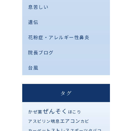
息苦しい
遺伝
花粉症・アレルギー性鼻炎
院長ブログ
台風
タグ
ぜんそく
かぜ薬
ほこり
エアコン
アスピリン喘息
カビ
ストレス
カーペット
スポーツ
タバコ