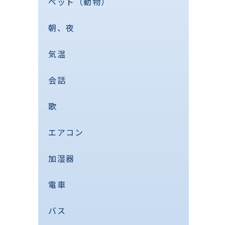
ペット（動物）
朝、夜
気温
会話
歌
エアコン
加湿器
電車
バス