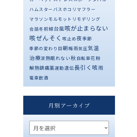
ハムスター
バス
ホコリ
マフラー
マラソン
モルモット
リモデリング
咳が止まらない
台風
前線
会話
冬
咳ぜんそく
夜
季節
咳止め
気温
朝
梅雨
季節の変わり目
気圧
治療
秋
熱
眠れない
花粉
涙
自転車
長引く咳
解熱鎮痛薬
雨
遺伝
運動
電車
飲酒
月別アーカイブ