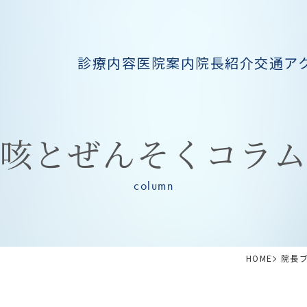
診療内容
医院案内
院長紹介
交通ア
咳とぜんそくコラ
column
HOME
院長