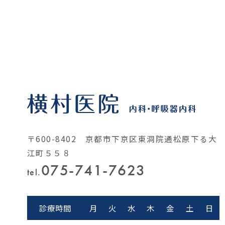
〒600-8402 京都市下京区東洞院通松原下る大
江町５５８
075-741-7623
tel.
診療時間
月
火
水
木
金
土
日