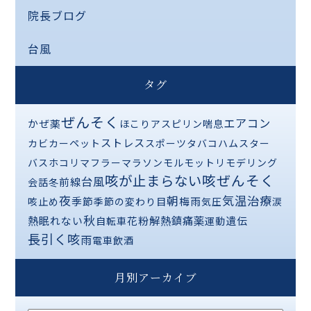
院長ブログ
台風
タグ
ぜんそく
エアコン
かぜ薬
ほこり
アスピリン喘息
ストレス
カビ
カーペット
スポーツ
タバコ
ハムスター
バス
ホコリ
マフラー
マラソン
モルモット
リモデリング
咳が止まらない
咳ぜんそく
台風
前線
会話
冬
夜
気温
治療
朝
季節
梅雨
咳止め
季節の変わり目
気圧
涙
秋
熱
解熱鎮痛薬
眠れない
花粉
遺伝
自転車
運動
長引く咳
雨
電車
飲酒
月別アーカイブ