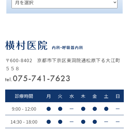
〒600-8402 京都市下京区東洞院通松原下る大江町
５５８
075-741-7623
tel.
診療時間
月
火
水
木
金
土
日
9:00 - 12:00
●
●
ー
●
●
●
ー
14:30 - 18:00
●
●
ー
●
●
ー
ー