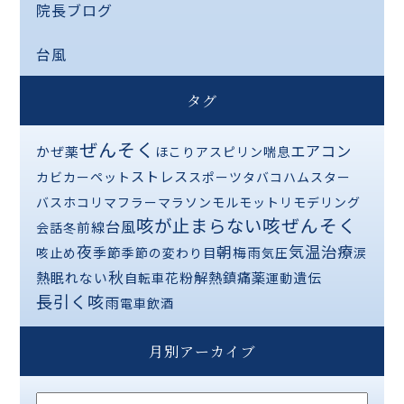
院長ブログ
台風
タグ
ぜんそく
エアコン
かぜ薬
ほこり
アスピリン喘息
ストレス
カビ
カーペット
スポーツ
タバコ
ハムスター
バス
ホコリ
マフラー
マラソン
モルモット
リモデリング
咳が止まらない
咳ぜんそく
台風
前線
会話
冬
夜
気温
治療
朝
季節
梅雨
咳止め
季節の変わり目
気圧
涙
秋
熱
解熱鎮痛薬
眠れない
花粉
遺伝
自転車
運動
長引く咳
雨
電車
飲酒
月別アーカイブ