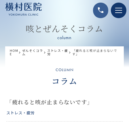
call
咳とぜんそくコラム
column
HOM
ぜんそくコラ
ストレス・疲
「疲れると咳が止まらないで
E
ム
労
す」
COLUMN
コラム
「疲れると咳が止まらないです」
ストレス・疲労