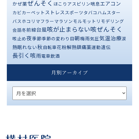
ぜんそく
エアコン
かぜ薬
ほこり
アスピリン喘息
ストレス
カビ
カーペット
スポーツ
タバコ
ハムスター
バス
ホコリ
マフラー
マラソン
モルモット
リモデリング
咳が止まらない
咳ぜんそく
台風
前線
会話
冬
夜
気温
治療
朝
季節
梅雨
咳止め
季節の変わり目
気圧
涙
秋
熱
解熱鎮痛薬
眠れない
花粉
遺伝
自転車
運動
長引く咳
雨
電車
飲酒
月別アーカイブ