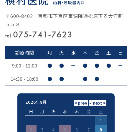
〒600-8402 京都市下京区東洞院通松原下る大江町
５５８
075-741-7623
tel.
診療時間
月
火
水
木
金
土
日
9:00 - 12:00
●
●
ー
●
●
●
ー
14:30 - 18:00
●
●
ー
●
●
ー
ー
2026年8月
日
月
火
水
木
金
土
1
2
3
4
5
6
7
8