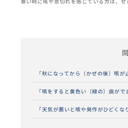
寒い時に咳や息切れを感じている方は、ぜ
「秋になってから（かぜの後）咳が
「咳をすると黄色い（緑の）痰がで
「天気が悪いと咳や発作がひどくな