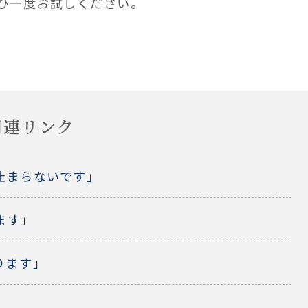
ひ一度お試しください。
関連リンク
止まらないです」
ます」
ります」