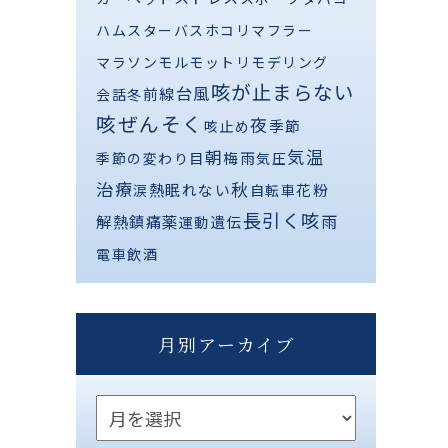
ハムスター
バス
ホコリ
マフラー
マラソン
モルモット
リモデリング
咳が止まらない
台風
前線
会話
冬
咳ぜんそく
夜
季節
咳止め
気温
朝
梅雨
季節の変わり目
気圧
治療
秋
熱
眠れない
花粉
涙
自転車
長引く咳
解熱鎮痛薬
雨
遺伝
運動
電車
飲酒
月別アーカイブ