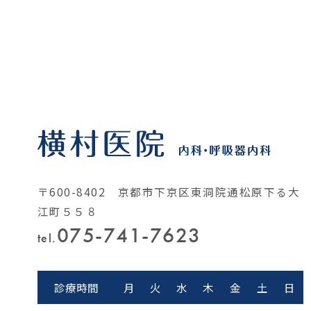
〒600-8402 京都市下京区東洞院通松原下る大
江町５５８
075-741-7623
tel.
診療時間
月
火
水
木
金
土
日