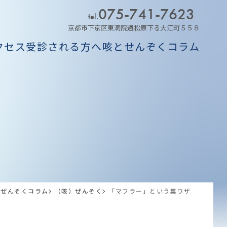
075-741-7623
tel.
京都市下京区東洞院通松原下る大江町５５８
クセス
受診される方へ
咳とせんぞくコラム
ム
ぜんそくコラム
（咳）ぜんそく
「マフラー」という裏ワザ