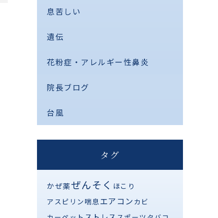
息苦しい
遺伝
花粉症・アレルギー性鼻炎
院長ブログ
台風
タグ
ぜんそく
かぜ薬
ほこり
エアコン
アスピリン喘息
カビ
ストレス
カーペット
スポーツ
タバコ