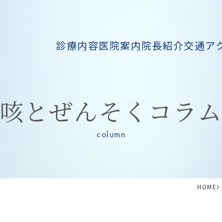
診療内容
医院案内
院長紹介
交通ア
咳とぜんそくコラ
column
HOME