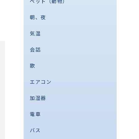
ペット（動物）
朝、夜
気温
会話
歌
エアコン
加湿器
電車
バス