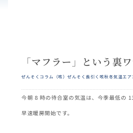
「マフラー」という裏ワ
ぜんそくコラム
（咳）ぜんそく
長引く咳
秋
冬
気温
エア
今朝 8 時の待合室の気温は、今季最低の 1
早速暖房開始です。