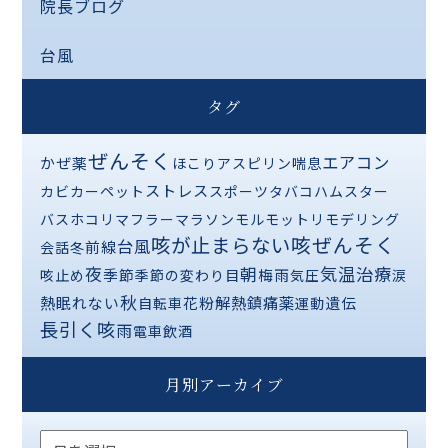
院長ブログ
台風
タグ
ぜんそく
エアコン
かぜ薬
ほこり
アスピリン喘息
ストレス
カビ
カーペット
スポーツ
タバコ
ハムスター
バス
ホコリ
マフラー
マラソン
モルモット
リモデリング
咳が止まらない
咳ぜんそく
台風
前線
会話
冬
夜
気温
治療
朝
季節
梅雨
咳止め
季節の変わり目
気圧
涙
秋
熱
解熱鎮痛薬
眠れない
花粉
遺伝
自転車
運動
長引く咳
雨
電車
飲酒
月別アーカイブ