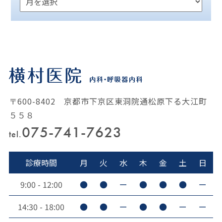
〒600-8402 京都市下京区東洞院通松原下る大江町
５５８
075-741-7623
tel.
診療時間
月
火
水
木
金
土
日
9:00 - 12:00
●
●
ー
●
●
●
ー
14:30 - 18:00
●
●
ー
●
●
ー
ー