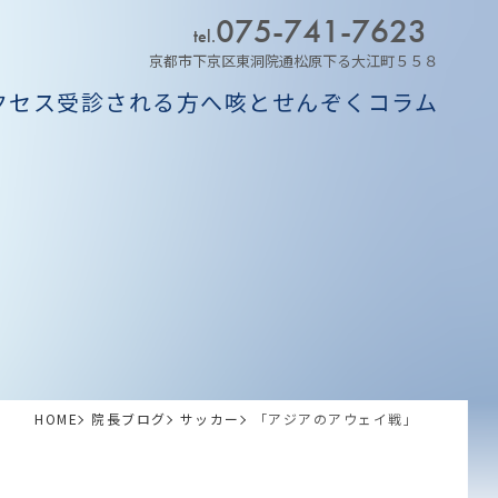
075-741-7623
tel.
京都市下京区東洞院通松原下る大江町５５８
クセス
受診される方へ
咳とせんぞくコラム
HOME
院長ブログ
サッカー
「アジアのアウェイ戦」