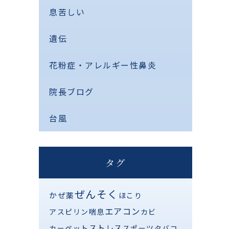
息苦しい
遺伝
花粉症・アレルギー性鼻炎
院長ブログ
台風
タグ
ぜんそく
かぜ薬
ほこり
エアコン
アスピリン喘息
カビ
ストレス
カーペット
スポーツ
タバコ