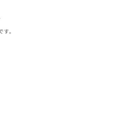
、
です。