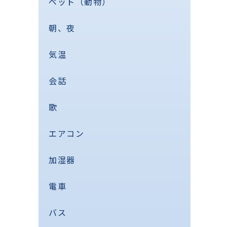
ペット（動物）
朝、夜
気温
会話
歌
エアコン
加湿器
電車
バス