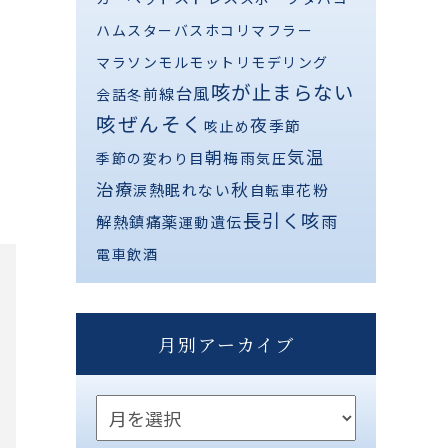
ハムスター
バス
ホコリ
マフラー
マラソン
モルモット
リモデリング
咳が止まらない
台風
前線
会話
冬
咳ぜんそく
夜
季節
咳止め
気温
朝
梅雨
季節の変わり目
気圧
治療
秋
熱
眠れない
花粉
涙
自転車
長引く咳
解熱鎮痛薬
雨
遺伝
運動
電車
飲酒
月別アーカイブ