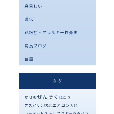
息苦しい
遺伝
花粉症・アレルギー性鼻炎
院長ブログ
台風
タグ
ぜんそく
かぜ薬
ほこり
エアコン
アスピリン喘息
カビ
ストレス
カーペット
スポーツ
タバコ