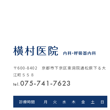
〒600-8402 京都市下京区東洞院通松原下る大
江町５５８
075-741-7623
tel.
診療時間
月
火
水
木
金
土
日