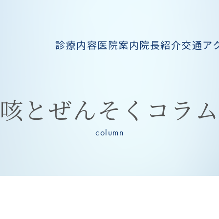
診療内容
医院案内
院長紹介
交通ア
咳とぜんそくコラ
column