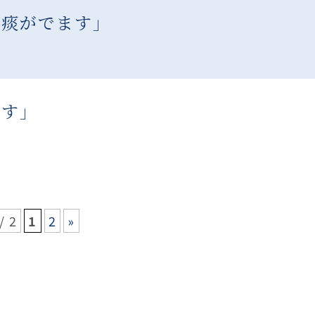
）痰がでます」
ます」
/ 2
1
2
»