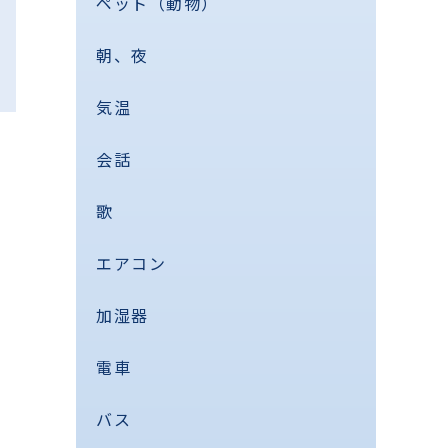
ペット（動物）
朝、夜
気温
会話
歌
エアコン
加湿器
電車
バス