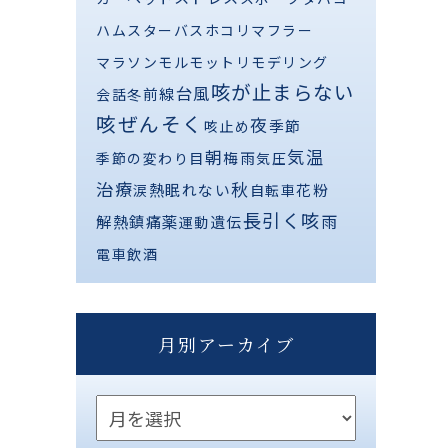
ハムスター
バス
ホコリ
マフラー
マラソン
モルモット
リモデリング
咳が止まらない
台風
前線
会話
冬
咳ぜんそく
夜
季節
咳止め
気温
朝
梅雨
季節の変わり目
気圧
治療
秋
熱
眠れない
花粉
涙
自転車
長引く咳
解熱鎮痛薬
雨
遺伝
運動
電車
飲酒
月別アーカイブ