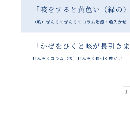
「咳をすると黄色い（緑の
（咳）ぜんそく
ぜんそくコラム
治療・吸入
かぜ
「かぜをひくと咳が長引き
ぜんそくコラム
（咳）ぜんそく
長引く咳
かぜ
1 