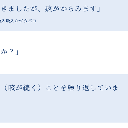
てきましたが、痰がからみます」
吸入
吸入
かぜ
タバコ
すか？」
い（咳が続く）ことを繰り返していま