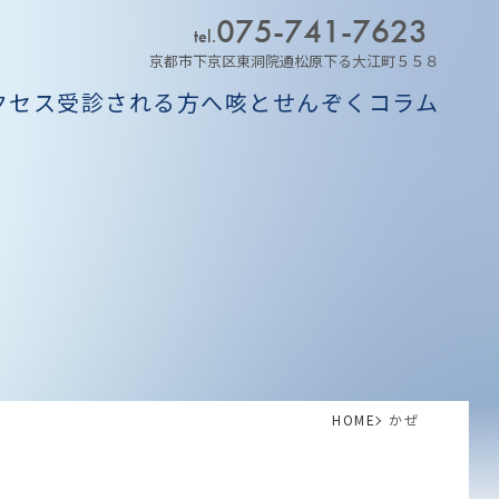
075-741-7623
tel.
京都市下京区東洞院通松原下る大江町５５８
クセス
受診される方へ
咳とせんぞくコラム
ム
HOME
かぜ